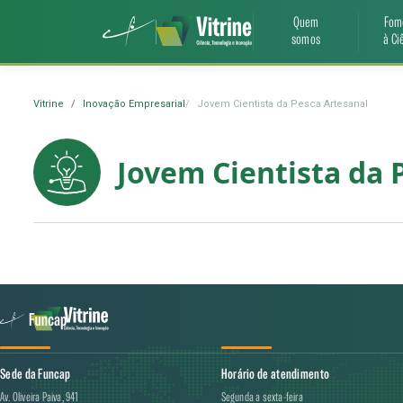
Quem
Fom
somos
à Ci
Vitrine
Inovação Empresarial
Jovem Cientista da Pesca Artesanal
Jovem Cientista da 
Sede da Funcap
Horário de atendimento
Av. Oliveira Paiva, 941
Segunda a sexta-feira