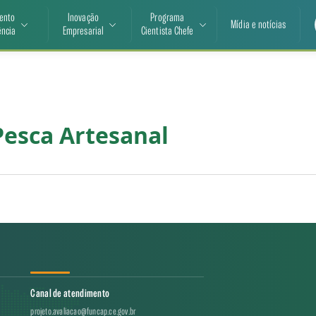
ento
Inovação
Programa
Mídia e notícias
ência
Empresarial
Cientista Chefe
Pesca Artesanal
Canal de atendimento
projeto.avaliacao@funcap.ce.gov.br