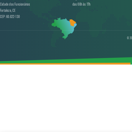
Cidade dos Funcionários
das 08h às 17h
Fortaleza, CE
CEP: 60.822-130
© 20