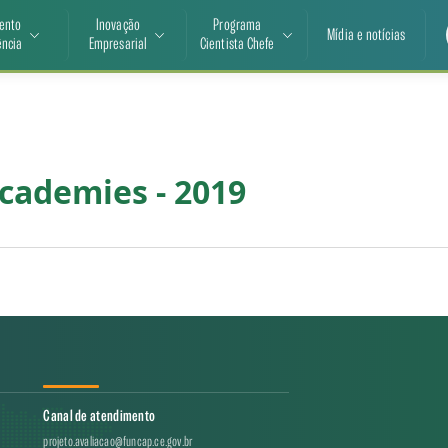
ento
Inovação
Programa
Mídia e notícias
ência
Empresarial
Cientista Chefe
ademies - 2019
Canal de atendimento
projeto.avaliacao@funcap.ce.gov.br