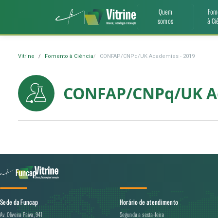
Quem
Fom
somos
à Ci
Vitrine
Fomento à Ciência
CONFAP/CNPq/UK Academies - 2019
CONFAP/CNPq/UK Ac
Sede da Funcap
Horário de atendimento
Av. Oliveira Paiva, 941
Segunda a sexta-feira