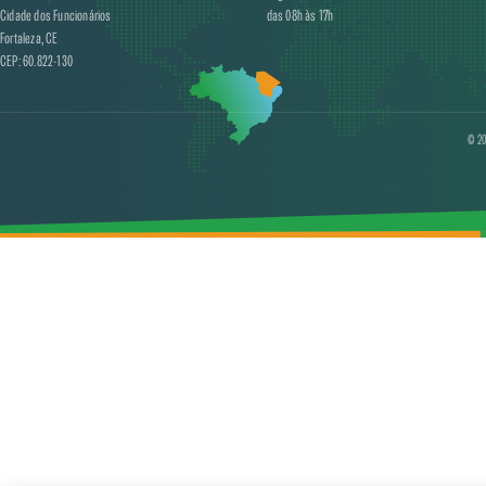
Cidade dos Funcionários
das 08h às 17h
Fortaleza, CE
CEP: 60.822-130
© 20