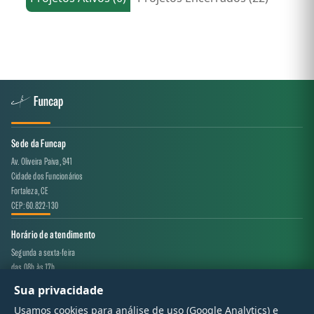
Sede da Funcap
Av. Oliveira Paiva, 941
Cidade dos Funcionários
Fortaleza, CE
CEP: 60.822-130
Horário de atendimento
Segunda a sexta-feira
das 08h às 17h
Sua privacidade
Canal de atendimento
Usamos cookies para análise de uso (Google Analytics) e