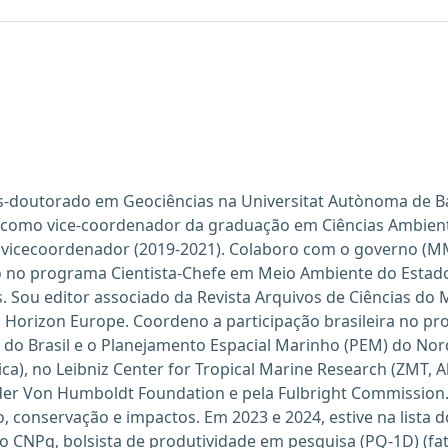
s-doutorado em Geociências na Universitat Autònoma de Ba
ei como vice-coordenador da graduação em Ciências Ambien
 e vicecoordenador (2019-2021). Colaboro com o governo (
tuo no programa Cientista-Chefe em Meio Ambiente do Estad
cas. Sou editor associado da Revista Arquivos de Ciências d
orizon Europe. Coordeno a participação brasileira no proje
do Brasil e o Planejamento Espacial Marinho (PEM) do Norde
ica), no Leibniz Center for Tropical Marine Research (ZMT, A
exander Von Humboldt Foundation e pela Fulbright Commissio
onservação e impactos. Em 2023 e 2024, estive na lista do
o CNPq, bolsista de produtividade em pesquisa (PQ-1D) (fato