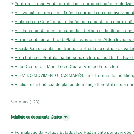
•
?sol, praia, mar, vento e trabalho?: caracterização produtiva
•
A 'invenção da praia': a influência europeia no desenvolvimen
•
A história do Ceará e sua relação com a costa e o mar (topôn
•
A linha de costa como espaço de interface e identidade: cont
•
A transcontinental threat: Plastic waste from Africa invades B
•
Abordagem espacial multivariada aplicada ao estudo da varia
•
Alien hotspot: Benthic marine species introduced in the Brazi
•
Altas Costeiro e Marinho do Ceará: Versao Estendida
•
ALÉM DO MOVIMENTO DAS MARÉS: uma história de modificação 
•
Análise da influência de planos de manejo florestal na cons
Ver mais (123)
Relatório ou documento técnico
15
•
Formulação da Política Estadual de Pagamento por Serviços 