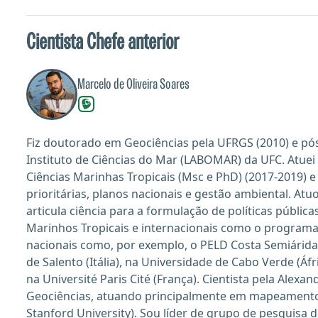
Cientista Chefe anterior
Marcelo de Oliveira Soares
Fiz doutorado em Geociências pela UFRGS (2010) e pó
Instituto de Ciências do Mar (LABOMAR) da UFC. Atu
Ciências Marinhas Tropicais (Msc e PhD) (2017-2019)
prioritárias, planos nacionais e gestão ambiental. A
articula ciência para a formulação de políticas públi
Marinhos Tropicais e internacionais como o programa H
nacionais como, por exemplo, o PELD Costa Semiárida 
de Salento (Itália), na Universidade de Cabo Verde (Áfr
na Université Paris Cité (França). Cientista pela Al
Geociências, atuando principalmente em mapeamento, c
Stanford University). Sou líder de grupo de pesquisa d