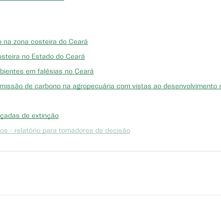
 na zona costeira do Ceará
osteira no Estado do Ceará
bientes em falésias no Ceará
emissão de carbono na agropecuária com vistas ao desenvolvimento 
çadas de extinção
itos - relatório para tomadores de decisão