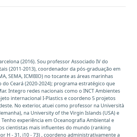
rcelona (2016). Sou professor Associado IV do
tais (2011-2013), coordenador da pós-graduação em
MMA, SEMA, ICMBIO) no tocante as áreas marinhas
o do Ceará (2020-2024); programa estratégico que
o Mar. Integro redes nacionais como o INCT Ambientes
to internacional I-Plastics e coordeno 5 projetos
ste. No exterior, atuei como professor na Università
lemanha), na University of the Virgin Islands (USA) e
n. Tenho experiência em Oceanografia Ambiental e
s cientistas mais influentes do mundo (ranking
r H - 31, i10 - 73) , coordeno administrativamente a