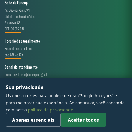
Sede da Funcap
Av. Oliveira Paiva, 941
Cidade dos Funcionários
Fortaleza, CE
CEP: 60.822-130
Horário de atendimento
Segunda a sexta-feira
das 08h às 17h
Canal de atendimento
projeto.avaliacao@funcap.ce.gov.br
Sua privacidade
© 2017 - 2026 — Governo do Estado do Ceará | Todos os direitos reservados
Usamos cookies para análise de uso (Google Analytics) e
para melhorar sua experiência. Ao continuar, você concorda
com nossa
política de privacidade
.
Apenas essenciais
Aceitar todos