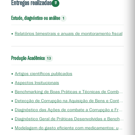
Entregas realizadas
17
Estudo, diagnóstico ou análise
1
•
Relatórios bimestrais e anuais de monitoramento fiscal
Produção Acadêmica
13
•
Artigos científicos publicados
•
Aspectos Insitucionais
•
Benchmarking de Boas Práticas e Técnicas de Combate e Prevenção de Riscos e Corrupção em Âmbito Nacional e Internacional
•
Detecção de Corrupção na Aquisição de Bens e Contratação de Serviços pelos Municípios Cearenses
•
Diagnóstico das Ações de combate a Corrupção e Fraudes Desenvolvidas no TCE-CE
•
Diagnóstico Geral de Práticas Desenvolvidas e Benchmarking
•
Modelagem do gasto eficiente com medicamentos: um estudo de caso para o estado do Ceará: 2006 a 2019