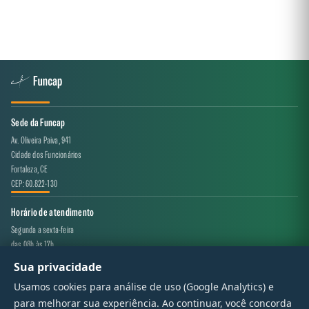
Sede da Funcap
Av. Oliveira Paiva, 941
Cidade dos Funcionários
Fortaleza, CE
CEP: 60.822-130
Horário de atendimento
Segunda a sexta-feira
das 08h às 17h
Sua privacidade
Canal de atendimento
Usamos cookies para análise de uso (Google Analytics) e
projeto.avaliacao@funcap.ce.gov.br
para melhorar sua experiência. Ao continuar, você concorda