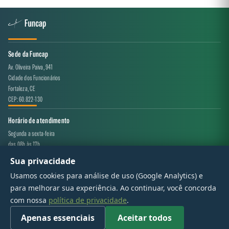
Sede da Funcap
Av. Oliveira Paiva, 941
Cidade dos Funcionários
Fortaleza, CE
CEP: 60.822-130
Horário de atendimento
Segunda a sexta-feira
das 08h às 17h
Sua privacidade
Canal de atendimento
Usamos cookies para análise de uso (Google Analytics) e
projeto.avaliacao@funcap.ce.gov.br
para melhorar sua experiência. Ao continuar, você concorda
com nossa
política de privacidade
.
© 2017 - 2026 — Governo do Estado do Ceará | Todos os direitos reservados
Apenas essenciais
Aceitar todos