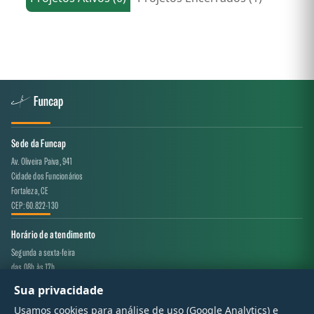
Sede da Funcap
Av. Oliveira Paiva, 941
Cidade dos Funcionários
Fortaleza, CE
CEP: 60.822-130
Horário de atendimento
Segunda a sexta-feira
das 08h às 17h
Sua privacidade
Canal de atendimento
Usamos cookies para análise de uso (Google Analytics) e