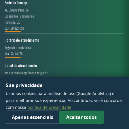
Sede da Funcap
Av. Oliveira Paiva, 941
Cidade dos Funcionários
Fortaleza, CE
CEP: 60.822-130
Horário de atendimento
Segunda a sexta-feira
das 08h às 17h
Canal de atendimento
projeto.avaliacao@funcap.ce.gov.br
Sua privacidade
© 2017 - 2026 — Governo do Estado do Ceará | Todos os direitos reservados
Usamos cookies para análise de uso (Google Analytics) e
para melhorar sua experiência. Ao continuar, você concorda
com nossa
política de privacidade
.
Apenas essenciais
Aceitar todos