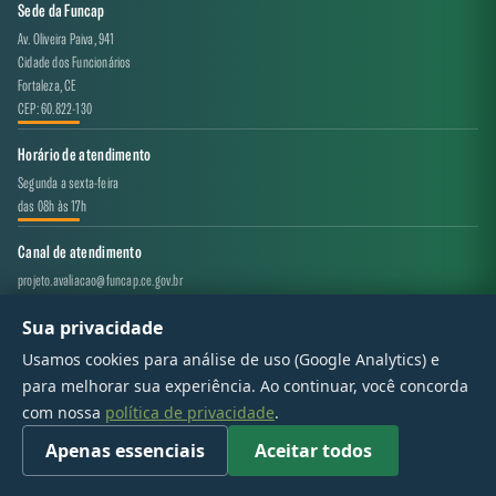
Sede da Funcap
Av. Oliveira Paiva, 941
Cidade dos Funcionários
Fortaleza, CE
CEP: 60.822-130
Horário de atendimento
Segunda a sexta-feira
das 08h às 17h
Canal de atendimento
projeto.avaliacao@funcap.ce.gov.br
Sua privacidade
© 2017 - 2026 — Governo do Estado do Ceará | Todos os direitos reservados
Usamos cookies para análise de uso (Google Analytics) e
para melhorar sua experiência. Ao continuar, você concorda
com nossa
política de privacidade
.
Apenas essenciais
Aceitar todos