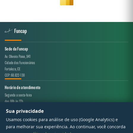
Sede da Funcap
Av. Oliveira Paiva, 941
Cidade dos Funcionários
Fortaleza, CE
CEP: 60.822-130
Horário de atendimento
Segunda a sexta-feira
das 08h às 17h
Sua privacidade
Canal de atendimento
Usamos cookies para análise de uso (Google Analytics) e
projeto.avaliacao@funcap.ce.gov.br
para melhorar sua experiência. Ao continuar, você concorda