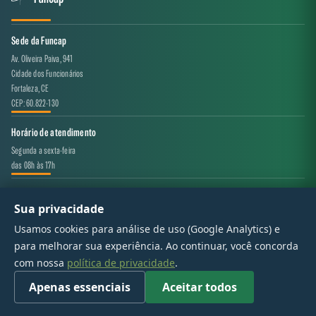
Sede da Funcap
Av. Oliveira Paiva, 941
Cidade dos Funcionários
Fortaleza, CE
CEP: 60.822-130
Horário de atendimento
Segunda a sexta-feira
das 08h às 17h
Canal de atendimento
Sua privacidade
projeto.avaliacao@funcap.ce.gov.br
Usamos cookies para análise de uso (Google Analytics) e
para melhorar sua experiência. Ao continuar, você concorda
© 2017 - 2026 — Governo do Estado do Ceará | Todos os direitos reservados
com nossa
política de privacidade
.
Apenas essenciais
Aceitar todos