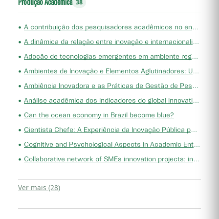
Produção Acadêmica
38
•
A contribuição dos pesquisadores acadêmicos no engajamento de startups para o desenvolvimento de soluções tecnológicas
•
A dinâmica da relação entre inovação e internacionalização em empresas de TIC
•
Adoção de tecnologias emergentes em ambiente reguladoAdoption of emerging technologies in a regulated environment
•
Ambientes de Inovação e Elementos Aglutinadores: Uma Revisão Sistemática
•
Ambiência Inovadora e as Práticas de Gestão de Pessoas na Hotelaria de Fortaleza-CE, Brasil
•
Análise acadêmica dos indicadores do global innovation index
•
Can the ocean economy in Brazil become blue?
•
Cientista Chefe: A Experiência da Inovação Pública para o Desenvolvimento do Ceará
•
Cognitive and Psychological Aspects in Academic Entrepreneur Identity and Entrepreneurial Intention: A Systematic Literature Review
•
Collaborative network of SMEs innovation projects: influence of scientific and technological institutions
Ver mais (28)