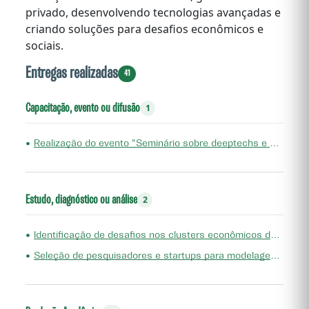
privado, desenvolvendo tecnologias avançadas e
criando soluções para desafios econômicos e
sociais.
Entregas realizadas
41
Capacitação, evento ou difusão
1
•
Realização do evento "Seminário sobre deeptechs e políticas públicas: Inovação e estratégias para o futuro"
Estudo, diagnóstico ou análise
2
•
Identificação de desafios nos clusters econômicos de inovação e desenvolvimento de startups para solucioná-los
•
Seleção de pesquisadores e startups para modelagem e aceleração no âmbito do programa "Corredores Digitais"